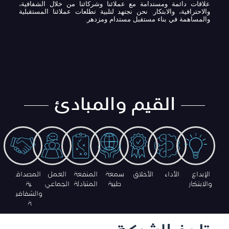
علاقات دائمة ومستدامة مع عملائنا وشركائنا من خلال الشفافية،
والاحترافية، والابتكار. نحن نجتهد لتلبية تطلعات عملائنا المستقبلية
والمساهمة في بناء مستقبل مستدام ومزدهر.
القيم والمبادئ
الإبداع
الأداء
الأخلاق
سمعة
المنفعة
العمل
المصداق
والابتكار
طيبة
المتبادلة
الجماعي
ية
والشفافي
ة