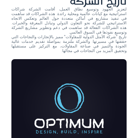
تاريخ الشركة
لتعزيز الجهود وتوسيع نطاق العمل، أقامت الشركة شراكات
استراتيجية مع كيانات عالمية ومحلية رائدة. هذه الشراكات قد ساهمت
في تنفيذ مشاريع في أماكن متعددة حول العالم وتعكس الاتجاه
الاستراتيجي للشركة نحو التعاون الدولي وتبادل المعرفة والخبرات.
هذه الشراكات الفعالة قد ساهمت في دعم وتطوير مشاريع الشركة
وتوسيع نفوذها في السوق العالمي.
تاريخ “شركة الآمثل الدولية للمقاولات” مميز بالإنجازات والنجاحات التي
حققتها في مسيرتها. والشركة ملتزمة بمواصلة تقديم خدمات عالية
الجودة والتميز في صناعة المقاولات، مع التركيز على مستقبلها
وتحقيق المزيد من النجاحات في مجالها.