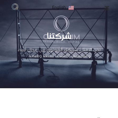
ا
English
ل
ت
ج
ا
و
شركتنا
ز
إ
ل
نحن الامثل، شريكك الموثوق في مجال البناء
ى
ا
والتصميم. اكتشف قصتنا وقيمنا.
ل
م
ح
ت
و
ى